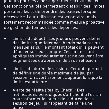
joueurs pour les aider à gérer leur activité de jeu.
Ces fonctionnalités permettent d'établir des limites
personnelles et de prendre des pauses lorsque
nécessaire. Leur utilisation est volontaire, mais
fortement recommandée comme mesure proactive
de gestion du temps et des dépenses.
Limites de dépôt : Les joueurs peuvent définir
des limites quotidiennes, hebdomadaires ou
mensuelles sur le montant total qu'ils peuvent
déposer sur leur compte. Ces limites sont
appliquées immédiatement et ne peuvent être
augmentées qu'après un délai de réflexion.
Limites de durée de session : Cet outil permet
de définir une durée maximale de jeu par
session. Un avertissement apparaît lorsque la
limite est atteinte.
Alerte de réalité (Reality Check) : Des
notifications périodiques s'affichent à l'écran
pour informer le joueur de la durée de sa
session de jeu, lui rappelant de faire une
pause.