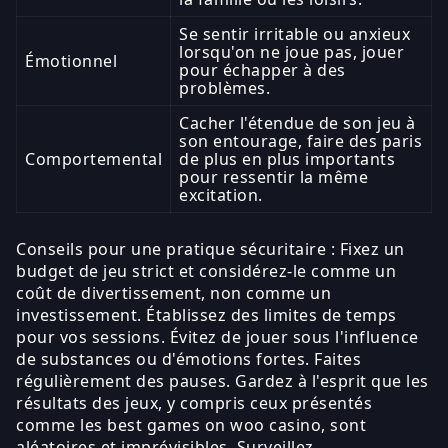
Se sentir irritable ou anxieux
lorsqu'on ne joue pas, jouer
Émotionnel
pour échapper à des
problèmes.
Cacher l'étendue de son jeu à
son entourage, faire des paris
Comportemental
de plus en plus importants
pour ressentir la même
excitation.
Conseils pour une pratique sécuritaire : Fixez un
budget de jeu strict et considérez-le comme un
coût de divertissement, non comme un
investissement. Établissez des limites de temps
pour vos sessions. Évitez de jouer sous l'influence
de substances ou d'émotions fortes. Faites
régulièrement des pauses. Gardez à l'esprit que les
résultats des jeux, y compris ceux présentés
comme les best games on woo casino, sont
aléatoires et imprévisibles. Surveillez