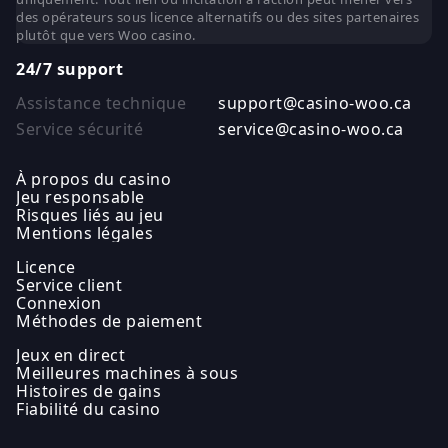
des opérateurs sous licence alternatifs ou des sites partenaires
plutôt que vers Woo casino.
24/7 support
Assistance technique
support@casino-woo.ca
Service sécurité
service@casino-woo.ca
À propos du casino
Jeu responsable
Risques liés au jeu
Mentions légales
Licence
Service client
Connexion
Méthodes de paiement
Jeux en direct
Meilleures machines à sous
Histoires de gains
Fiabilité du casino